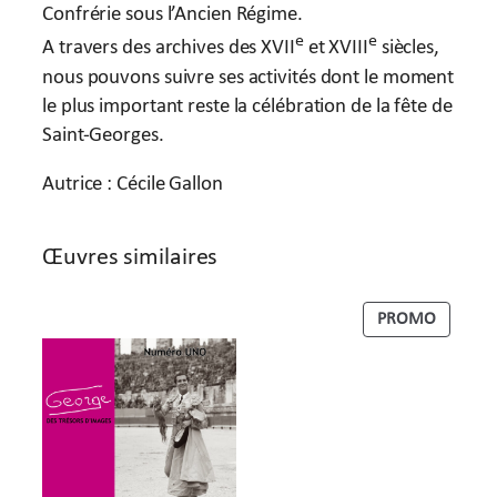
é
Confrérie sous l’Ancien Régime.
r
e
e
A travers des archives des XVII
et XVIII
siècles,
i
nous pouvons suivre ses activités dont le moment
e
le plus important reste la célébration de la fête de
S
Saint-Georges.
a
i
Autrice : Cécile Gallon
n
t
Œuvres similaires
-
G
PRODUI
PROMO
e
EN
o
PROMO
r
g
e
s
d