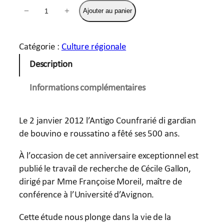
q
−
+
Ajouter au panier
u
a
n
Catégorie :
Culture régionale
t
Description
i
t
Informations complémentaires
é
d
Le 2 janvier 2012 l’Antigo Counfrarié di gardian
e
de bouvino e roussatino a fêté ses 500 ans.
L
a
À l’occasion de cet anniversaire exceptionnel est
C
publié le travail de recherche de Cécile Gallon,
o
dirigé par Mme Françoise Moreil, maître de
n
conférence à l’Université d’Avignon.
f
r
Cette étude nous plonge dans la vie de la